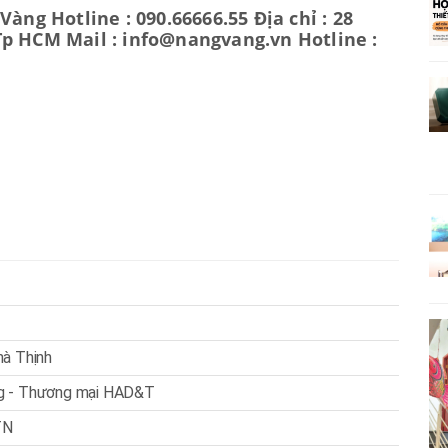
àng Hotline : 090.66666.55 Địa chỉ : 28
p HCM Mail : info@nangvang.vn Hotline :
hà Thịnh
ng - Thương mại HAD&T
TN