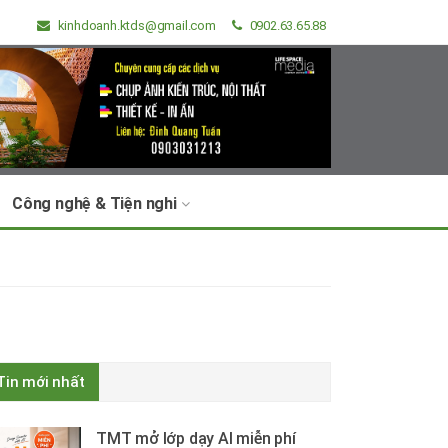
kinhdoanh.ktds@gmail.com
0902.63.65.88
Công nghệ & Tiện nghi
Tin mới nhất
TMT mở lớp dạy AI miễn phí