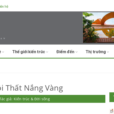
iên hệ
ề
Thế giới kiến trúc
Điểm đến
Thị trường
ội Thất Nắng Vàng
Tác giả: Kiến trúc & Đời sống