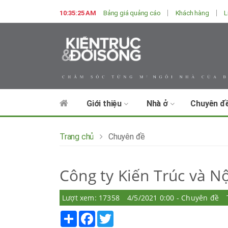
10:35:26 AM
Bảng giá quảng cáo
Khách hàng
L
Giới thiệu
Nhà ở
Chuyên đ
Trang chủ
Chuyên đề
Công ty Kiến Trúc và N
Lượt xem: 17358
4/5/2021 0:00 - Chuyên đề
Share
Facebook
Twitter