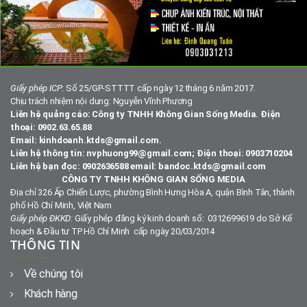
Giấy phép ICP
: Số 25/GP-STTTT cấp ngày 12 tháng 6 năm 2017.
Chịu trách nhiệm nội dung: Nguyễn Vĩnh Phương
Liên hệ quảng cáo: Công ty TNHH Không Gian Sống Media. Điện
thoại: 0902.63.65.88
Email: kinhdoanh.ktds@gmail.com.
Liên hệ thông tin: nvphuong99@gmail.com; Điện thoại: 0903710204
Liên hệ bạn đọc: 0902636588 email: bandoc.ktds@gmail.com
CÔNG TY TNHH KHÔNG GIAN SỐNG MEDIA
Địa chỉ 326 Ấp Chiến Lược, phường Bình Hưng Hòa A, quận Bình Tân, thành
phố Hồ Chí Minh, Việt Nam
Giấy phép ĐKKD:
Giấy phép đăng ký kinh doanh số: 0312699619 do Sở Kế
hoạch & Đầu tư TP Hồ Chí Minh cấp ngày 20/03/2014
THÔNG TIN
Về chúng tôi
Khách hàng