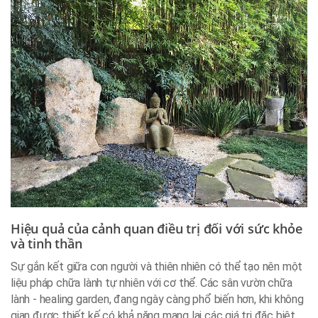
Hiệu quả của cảnh quan điều trị đối với sức khỏe
và tinh thần
Sự gắn kết giữa con người và thiên nhiên có thể tạo nên một
liệu pháp chữa lành tự nhiên với cơ thể. Các sân vườn chữa
lành - healing garden, đang ngày càng phổ biến hơn, khi không
gian được thiết kế có khả năng mang lại các giá trị đặc biệt