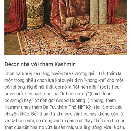
Décor nhà với thảm Kashmir
Chọn cái khí vị sâu lắng, huyền bí và vương giả… Trải thảm là
một trong nhiều chọn lựa khi quyết định “không khí” cho một
căn phòng. Nghề nội thất gọi nó là “lót nền mền” (soft floor-
covering), bên cạnh các loại “lót nền cứng” (hard floor-
covering) hay “lót nền gỗ” (wood flooring…) Nhưng, thảm
Kashmir ( hay thảm Ba Tư, thảm Thổ Nhĩ Kỳ…) lại là một câu
chuyện khác. Bởi, thảm từ khu vực văn hóa này không còn là
vật lát nền nữa, nó đóng vai trò gần như thay thế toàn bộ nội
thất của căn nhà: nó vừa là sàn nhà, vừa là giường, vừa là bàn,