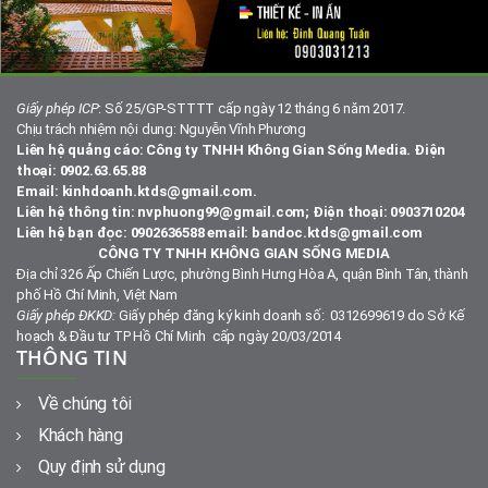
Giấy phép ICP
: Số 25/GP-STTTT cấp ngày 12 tháng 6 năm 2017.
Chịu trách nhiệm nội dung: Nguyễn Vĩnh Phương
Liên hệ quảng cáo: Công ty TNHH Không Gian Sống Media. Điện
thoại: 0902.63.65.88
Email: kinhdoanh.ktds@gmail.com.
Liên hệ thông tin: nvphuong99@gmail.com; Điện thoại: 0903710204
Liên hệ bạn đọc: 0902636588 email: bandoc.ktds@gmail.com
CÔNG TY TNHH KHÔNG GIAN SỐNG MEDIA
Địa chỉ 326 Ấp Chiến Lược, phường Bình Hưng Hòa A, quận Bình Tân, thành
phố Hồ Chí Minh, Việt Nam
Giấy phép ĐKKD:
Giấy phép đăng ký kinh doanh số: 0312699619 do Sở Kế
hoạch & Đầu tư TP Hồ Chí Minh cấp ngày 20/03/2014
THÔNG TIN
Về chúng tôi
Khách hàng
Quy định sử dụng