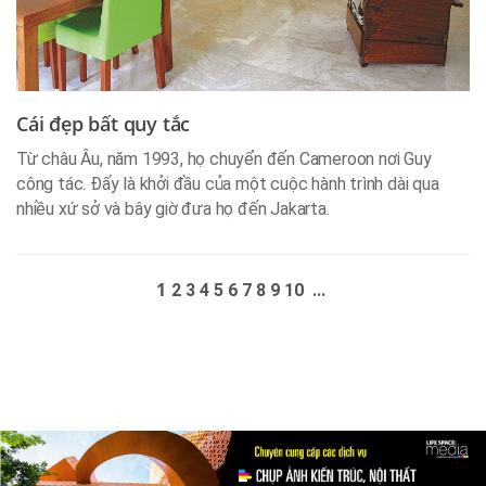
Cái đẹp bất quy tắc
Từ châu Âu, năm 1993, họ chuyển đến Cameroon nơi Guy
công tác. Đấy là khởi đầu của một cuộc hành trình dài qua
nhiều xứ sở và bây giờ đưa họ đến Jakarta.
1
2
3
4
5
6
7
8
9
10
...