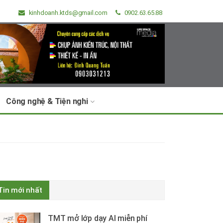
kinhdoanh.ktds@gmail.com
0902.63.65.88
Công nghệ & Tiện nghi
Tin mới nhất
TMT mở lớp dạy AI miễn phí