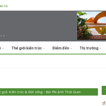
iên hệ
ề
Thế giới kiến trúc
Điểm đến
Thị trường
c giả: Kiến trúc & Đời sống - Bài PN ảnh Thời Gian