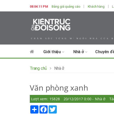
08:04:12 PM
Bảng giá quảng cáo
Khách hàng
L
Giới thiệu
Nhà ở
Chuyên đ
Trang chủ
Nhà ở
Văn phòng xanh
Lượt xem: 15828
20/12/2017 0:00 - Nhà ở
Tá
Share
Facebook
Twitter