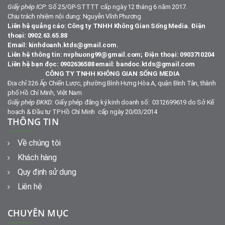
Giấy phép ICP
: Số 25/GP-STTTT cấp ngày 12 tháng 6 năm 2017.
Chịu trách nhiệm nội dung: Nguyễn Vĩnh Phương
Liên hệ quảng cáo: Công ty TNHH Không Gian Sống Media. Điện
thoại: 0902.63.65.88
Email: kinhdoanh.ktds@gmail.com.
Liên hệ thông tin: nvphuong99@gmail.com; Điện thoại: 0903710204
Liên hệ bạn đọc: 0902636588 email: bandoc.ktds@gmail.com
CÔNG TY TNHH KHÔNG GIAN SỐNG MEDIA
Địa chỉ 326 Ấp Chiến Lược, phường Bình Hưng Hòa A, quận Bình Tân, thành
phố Hồ Chí Minh, Việt Nam
Giấy phép ĐKKD:
Giấy phép đăng ký kinh doanh số: 0312699619 do Sở Kế
hoạch & Đầu tư TP Hồ Chí Minh cấp ngày 20/03/2014
THÔNG TIN
Về chúng tôi
Khách hàng
Quy định sử dụng
Liên hệ
CHUYÊN MỤC