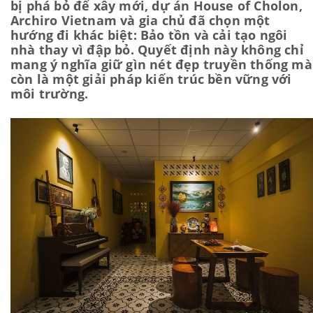
bị phá bỏ để xây mới, dự án House of Cholon,
Archiro Vietnam và gia chủ đã chọn một
hướng đi khác biệt: Bảo tồn và cải tạo ngôi
nhà thay vì đập bỏ. Quyết định này không chỉ
mang ý nghĩa giữ gìn nét đẹp truyền thống mà
còn là một giải pháp kiến trúc bền vững với
môi trường.