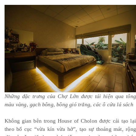
Những đặc trưng của Chợ Lớn được tái hiện qua tông
màu vàng, gạch bông, bông gió trắng, các ô cửa lá sách
Không gian bên trong House of Cholon được cải tạo lại
theo bố cục “vừa kín vừa hở”, tạo sự thoáng mát, rộng