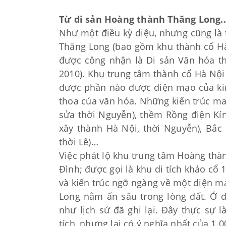
Từ di sản Hoàng thành Thăng Long..
Như một điều kỳ diệu, nhưng cũng là 
Thăng Long (bao gồm khu thành cổ Hà
được công nhận là Di sản Văn hóa th
2010). Khu trung tâm thành cổ Hà Nội
được phần nào được diện mạo của kinh
thoa của văn hóa. Những kiến trúc ma
sửa thời Nguyễn), thềm Rồng điện Kính
xây thành Hà Nội, thời Nguyễn), Bắ
thời Lê)…
Việc phát lộ khu trung tâm Hoàng thà
Đình; được gọi là khu di tích khảo cổ 
và kiến trúc ngỡ ngàng về một diện 
Long nằm ẩn sâu trong lòng đất. Ở đ
như lịch sử đã ghi lại. Đây thực sự l
tích, nhưng lại có ý nghĩa nhất của 1