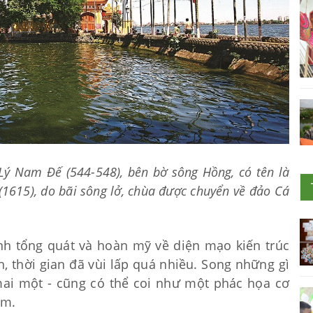
Lý Nam Đế (544-548), bên bờ sông Hồng, có tên là
1615), do bãi sông lở, chùa được chuyển về đảo Cá
nh tổng quát và hoàn mỹ về diện mạo kiến trúc
nh, thời gian đã vùi lấp quá nhiều. Song những gì
 mai một - cũng có thể coi như một phác họa cơ
ăm.