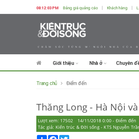
08:12:04 PM
Bảng giá quảng cáo
Khách hàng
L
Giới thiệu
Nhà ở
Chuyên đ
Trang chủ
Điểm đến
Thăng Long - Hà Nội và
Lượt xem: 17502
14/11/2018 0:00 - Điểm đến
Tác giả: Kiến trúc & Đời sống - KTS Nguyễn Tr
Share
Facebook
Twitter