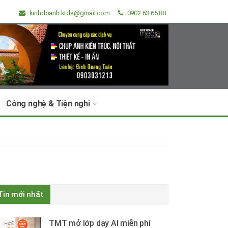
kinhdoanh.ktds@gmail.com
0902.63.65.88
Công nghệ & Tiện nghi
Tin mới nhất
TMT mở lớp dạy AI miễn phí