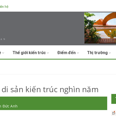
iên hệ
ề
Thế giới kiến trúc
Điểm đến
Thị trường
 di sản kiến trúc nghìn năm
ần Đức Anh