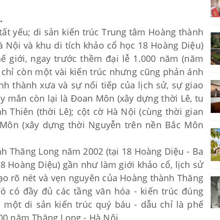
.
tất yếu; di sản kiến trúc Trung tâm Hoàng thành
 Nội và khu di tích khảo cổ học 18 Hoàng Diệu)
ế giới, ngay trước thềm đại lễ 1.000 năm (năm
 chỉ còn một vài kiến trúc nhưng cũng phản ánh
 thành xưa và sự nối tiếp của lịch sử, sự giao
y mắn còn lại là Đoan Môn (xây dựng thời Lê, tu
 Thiên (thời Lê); cột cờ Hà Nội (cùng thời gian
c Môn (xây dựng thời Nguyễn trên nền Bắc Môn
nh Thăng Long năm 2002 (tại 18 Hoàng Diệu - Ba
18 Hoàng Diệu) gần như làm giới khảo cổ, lịch sử
mạo rõ nét và vẹn nguyên của Hoàng thành Thăng
ó có đầy đủ các tầng văn hóa - kiến trúc đúng
à một di sản kiến trúc quý báu - dẫu chỉ là phế
.000 năm Thăng Long - Hà Nội.